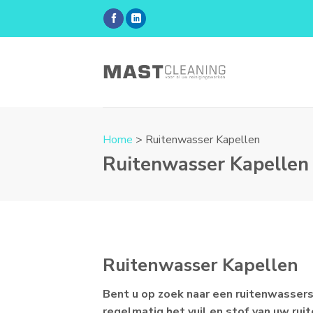
Skip
to
content
Home
> Ruitenwasser Kapellen
Ruitenwasser Kapellen
Ruitenwasser Kapellen
Bent u op zoek naar een ruitenwassers
regelmatig het vuil en stof van uw rui