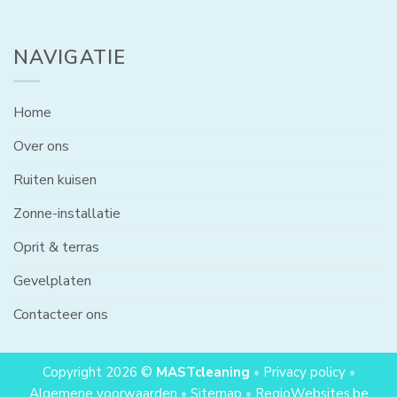
NAVIGATIE
Home
Over ons
Ruiten kuisen
Zonne-installatie
Oprit & terras
Gevelplaten
Contacteer ons
Copyright 2026 ©
MASTcleaning
•
Privacy policy
•
Algemene voorwaarden
•
Sitemap
•
RegioWebsites.be